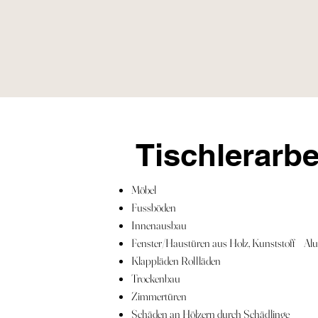
Tischlerarbei
Möbel
Fussböden
Innenausbau
Fenster/Haustüren aus Holz, Kunststoff A
Klappläden Rollläden
Trockenbau
Zimmertüren
Schäden an Hölzern durch Schädlinge