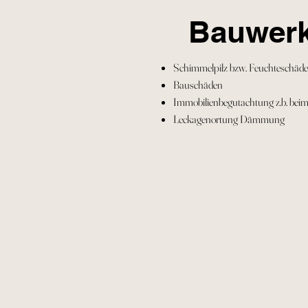
Bauwerk
Schimmelpilz bzw. Feuchteschäd
Bauschäden
Immobilienbegutachtung z.b. bei
Leckagenortung Dämmung