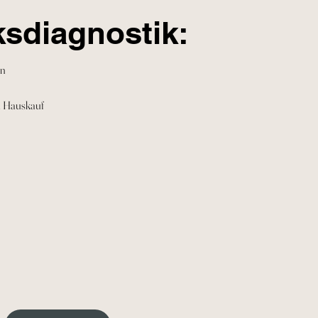
sdiagnostik:
en
m Hauskauf